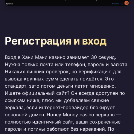
Регистрация и вход
Вход в Хани Мани казино занимает 30 секунд.
Нужна только почта или телефон, пароль и валюта.
Никаких лишних проверок, но верификацию для
вывода крупных сумм сделать придётся. Это
стандарт, зато потом деньги летят мгновенно.
Ищете официальный сайт? Он всегда доступен по
ссылкам ниже, плюс мы добавляем свежие
зеркала, если интернет-провайдер блокирует
основной домен. Honey Money casino зеркало —
полностью идентичный сайт, ваши сохранённые
пароли и логины работают без нареканий. По