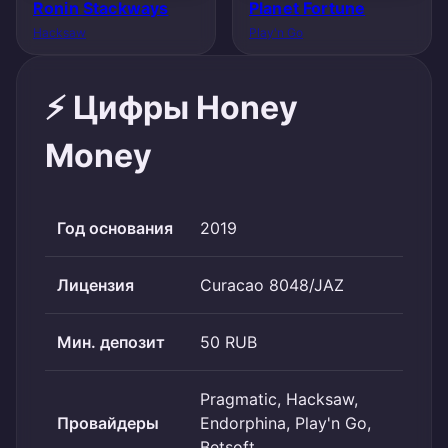
Ronin Stackways
Planet Fortune
Hacksaw
Play'n Go
⚡ Цифры Honey
Money
Год основания
2019
Лицензия
Curacao 8048/JAZ
Мин. депозит
50 RUB
Pragmatic, Hacksaw,
Провайдеры
Endorphina, Play'n Go,
Betsoft