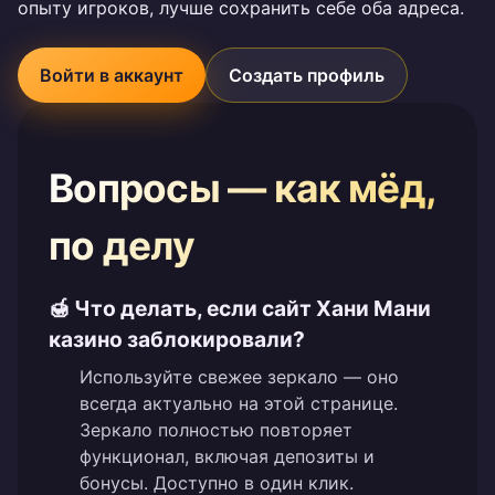
опыту игроков, лучше сохранить себе оба адреса.
Войти в аккаунт
Создать профиль
Вопросы — как мёд,
по делу
🍯 Что делать, если сайт Хани Мани
казино заблокировали?
Используйте свежее зеркало — оно
всегда актуально на этой странице.
Зеркало полностью повторяет
функционал, включая депозиты и
бонусы. Доступно в один клик.